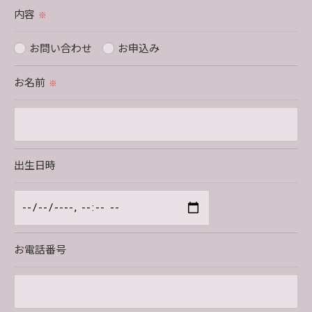
内容
取得した個人情報を第三者に提供することはいたしませ
※
ん。
お問い合わせ
お申込み
＜個人情報の委託について＞
お名前
※
当社では、利用目的の達成に必要な範囲において、個人
情報を外部に委託する場合があります。
これらの委託先に対しては個人情報保護契約等の措置を
とり、適切な監督を行います。
出生日時
＜個人情報の安全管理＞
当社では、個人情報の漏洩等がなされないよう、適切に
安全管理対策を実施します。
お電話番号
＜個人情報を与えなかった場合に生じる結果＞
必要な情報を頂けない場合は、それに対応した当社のサ
ービスをご提供できない場合がございますので予めご了