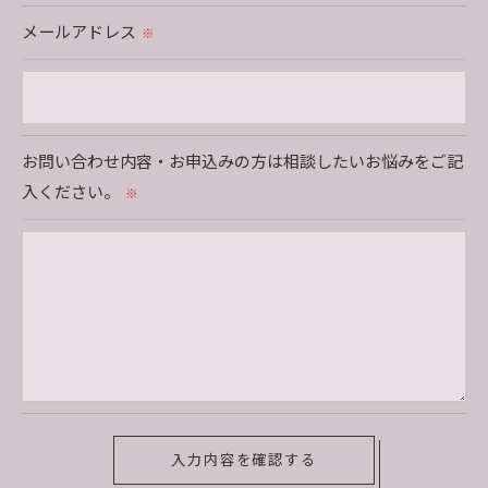
承ください。
メールアドレス
※
＜個人情報の開示･訂正・削除･利用停止の手続について
＞
当社では、お客様の個人情報の開示･訂正･削除・利用停
お問い合わせ内容・お申込みの方は相談したいお悩みをご記
止の手続を定めさせて頂いております。
入ください。
※
ご本人である事を確認のうえ、対応させて頂きます。
個人情報の開示･訂正･削除・利用停止の具体的手続きに
つきましては、お電話でお問合せ下さい。