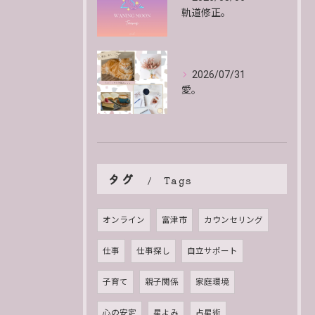
軌道修正。
2026/07/31
愛。
タグ
Tags
オンライン
富津市
カウンセリング
仕事
仕事探し
自立サポート
子育て
親子関係
家庭環境
心の安定
星よみ
占星術