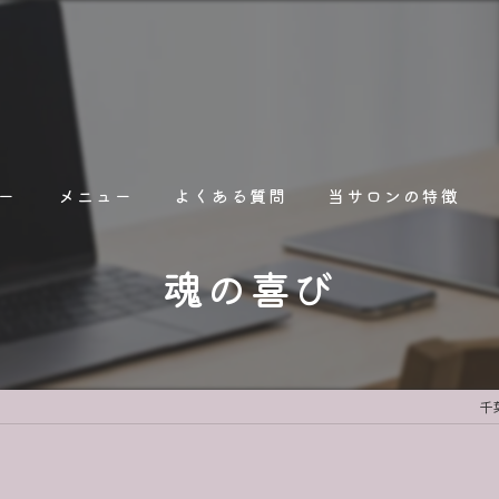
ー
メニュー
よくある質問
当サロンの特徴
魂の喜び
占い
オンライン
人間関係
千
人生相談
職場関係