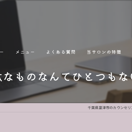
ー
メニュー
よくある質問
当サロンの特徴
駄なものなんてひとつもな
占い
オンライン
人間関係
千葉県富津市のカウンセリング
人生相談
職場関係