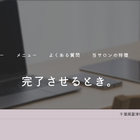
ー
メニュー
よくある質問
当サロンの特徴
完了させるとき。
占い
オンライン
人間関係
千葉県富津市
人生相談
職場関係