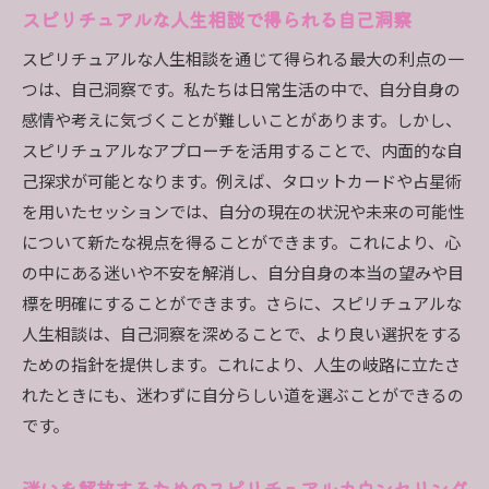
スピリチュアルな人生相談で得られる自己洞察
ける
スピリチュアルな人生相談を通じて得られる最大の利点の一
心の安心をもたらすスピリチュアルな相談とは
つは、自己洞察です。私たちは日常生活の中で、自分自身の
スピリチュアルな視点からの新たな人生の始ま
感情や考えに気づくことが難しいことがあります。しかし、
り
スピリチュアルなアプローチを活用することで、内面的な自
スピリチュアルな人生相談が示す新たな方向性
己探求が可能となります。例えば、タロットカードや占星術
心の深層にある真実を見つけるスピリチュアルなア
を用いたセッションでは、自分の現在の状況や未来の可能性
プローチとは
について新たな視点を得ることができます。これにより、心
心の深層に到達するスピリチュアルな方法
の中にある迷いや不安を解消し、自分自身の本当の望みや目
スピリチュアルな視点で心の真実を探る
標を明確にすることができます。さらに、スピリチュアルな
スピリチュアルな内省で見つける心の真実
人生相談は、自己洞察を深めることで、より良い選択をする
ための指針を提供します。これにより、人生の岐路に立たさ
心の奥深くにある真実を発見するためのガイド
れたときにも、迷わずに自分らしい道を選ぶことができるの
スピリチュアルな人生相談が明かす心の秘密
です。
心の深部と繋がるためのスピリチュアルな練習
人生相談を通じて新しい自分を発見する旅に出る
迷いを解放するためのスピリチュアルカウンセリング