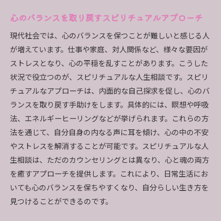
スピリチュアルな人生相談がもたらす自己確信
心のバランスを取り戻すスピリチュアルアプローチ
迷いを解消するためのスピリチュアルな手段
現代社会では、心のバランスを保つことが難しいと感じる人
自分らしい道を見つけるためのスピリチュアル
が増えています。仕事や家庭、対人関係など、様々な要因が
ガイド
ストレスとなり、心の平穏を乱すことがあります。こうした
スピリチュアルなアドバイスで自分を強化する
状況で役立つのが、スピリチュアルな人生相談です。スピリ
スピリチュアルな人生相談が導く自分らしい生
チュアルなアプローチは、内面的な自己探求を促し、心のバ
き方
ランスを取り戻す手助けをします。具体的には、瞑想や呼吸
心の迷いを解放して自分らしさを取り戻す
法、エネルギーヒーリングなどが挙げられます。これらの方
スピリチュアルな人生相談がもたらす心の平穏と新
法を通じて、自分自身の内なる声に耳を傾け、心の中の不安
たなスタート
やストレスを解消することが可能です。スピリチュアルな人
生相談は、ただのカウンセリングとは異なり、心と魂の両方
スピリチュアルな平穏感を得るためのコンサル
を癒すアプローチを提供します。これにより、日常生活にお
ティング
いても心のバランスを保ちやすくなり、自分らしい生き方を
新しいスタートを切るためのスピリチュアルな
見つけることができるのです。
準備
スピリチュアルなアプローチで心の平和を見つ