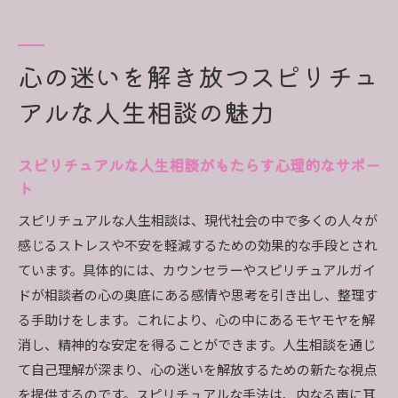
心のバランスを取り戻すスピリチュアルアプロ
ーチ
心の迷いを解き放つスピリチュ
スピリチュアルな人生相談で得られる自己洞察
アルな人生相談の魅力
迷いを解放するためのスピリチュアルカウンセ
リングの役割
スピリチュアルな視点で心の迷いを整理する方
スピリチュアルな人生相談がもたらす心理的なサポー
法
ト
スピリチュアルな視点から見る人生の岐路と選択
スピリチュアルな人生相談は、現代社会の中で多くの人々が
人生の岐路におけるスピリチュアルな選択
感じるストレスや不安を軽減するための効果的な手段とされ
スピリチュアルに基づいた人生の決断プロセス
ています。具体的には、カウンセラーやスピリチュアルガイ
ドが相談者の心の奥底にある感情や思考を引き出し、整理す
スピリチュアルな視点で未来の道を選ぶ
る手助けをします。これにより、心の中にあるモヤモヤを解
スピリチュアルなガイダンスを受けた人生の方
消し、精神的な安定を得ることができます。人生相談を通じ
向性
て自己理解が深まり、心の迷いを解放するための新たな視点
スピリチュアルな選択が人生に与える影響
を提供するのです。スピリチュアルな手法は、内なる声に耳