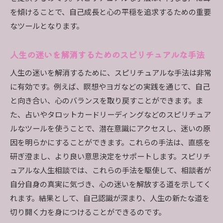
スピリチュアルな人生相談で人生の選択肢を広
を傾けることで、自己成長と心の平穏を追求するための重要
げる
なツールとなります。
心の声に耳を傾け新たな道を見つける方法
心の声を聞くためのスピリチュアルテクニック
人生の迷いを解消するためのスピリチュアルな手法
新たな道を見つけるための内面的な探求
人生の迷いを解消するために、スピリチュアルな手法は非常
スピリチュアルな人生相談を通じた心の声の理
に有効です。例えば、瞑想やヨガなどの実践を通じて、自己
解
と向き合い、心のバランスを取り戻すことができます。ま
心の声に従うことで見つける新たな人生の可能
た、占いやタロットカードリーディングなどのスピリチュア
性
ルなツールを使うことで、潜在意識にアクセスし、迷いの原
スピリチュアルな自己探求で心の声をクリアに
因を明らかにすることができます。これらの手法は、直感を
する
研ぎ澄まし、より良い意思決定をサポートします。スピリチ
ュアルな人生相談では、これらの手法を駆使して、相談者が
心の声を信じて進むスピリチュアルなアプロー
自分自身の真実に気づき、心の迷いを解放する道を示してく
チ
れます。結果として、自己認識が深まり、人生の新たな道を
人生相談で迷いを解消し自分らしい道を歩む力を育
切り開く力を身につけることができるのです。
む