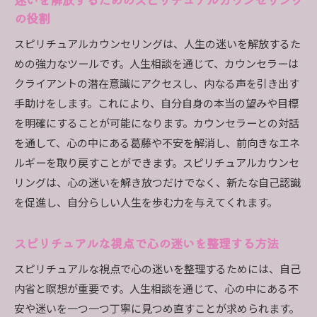
スピリチュアルな人生相談が導く自己発見の旅
の役割
新しい自分を見つけるためのスピリチュアルな
スピリチュアルカウンセリングは、人生の迷いを解放するた
冒険
めの強力なツールです。人生相談を通じて、カウンセラーは
スピリチュアルな視点で自己変革を促す
クライアントの潜在意識にアクセスし、内なる声を引き出す
人生相談を通じて見つける新しいアイデンティ
手助けをします。これにより、自分自身の本当の望みや目標
ティ
を明確にすることが可能になります。カウンセラーとの対話
スピリチュアルな旅で自分を再発見する
を通して、心の中にある葛藤や不安を解消し、前向きなエネ
ルギーを取り戻すことができます。スピリチュアルカウンセ
新たな自分を発見するためのスピリチュアルな
リングは、心の迷いを解き放つだけでなく、新たな自己認識
ヒント
を促進し、自分らしい人生を歩む力を与えてくれます。
スピリチュアルな人生相談が示す自己発見と成長の
道
スピリチュアルな視点で心の迷いを整理する方法
自己発見を促すスピリチュアルな人生相談
スピリチュアルな視点で心の迷いを整理するためには、自己
スピリチュアルな成長のためのアプローチ
内省と瞑想が重要です。人生相談を通じて、心の中にある不
自己成長のためのスピリチュアルなガイダンス
安や迷いを一つ一つ丁寧に見つめ直すことが求められます。