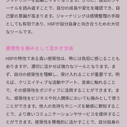
ンやトリガーを認識しやすくなります。さらに、過去のジャ
ュアルコミュニティの重要性
ーナルを読み返すことで、自分の成長や変化を確認でき、自
スピリチュアルコミュニティとは
己愛の意識が高まります。ジャーナリングは感情整理の手段
コミュニティの選び方
としても有効であり、HSPが自分自身と向き合うための大切
コミュニティでのサポートと共感
なツールです。
スピリチュアルコミュニティの活動
感受性を強みとして活かす方法
他者との共感を深める方法
スピリチュアルコミュニティでの成長
HSPの特性である高い感受性は、時には負担に感じることも
ありますが、適切に活かせば強力なツールとなります。ま
HSPが心の健康を保つための自己愛とセルフケアの
ず、自分の感受性を理解し、受け入れることが重要です。例
具体的なステップ
えば、クリエイティブな活動やアート、音楽に触れること
自己愛を育てるための基本ステップ
で、その感受性をポジティブに活用することができます。ま
日常生活でのセルフケアルーチン
た、感受性をビジネスや対人関係においても強みとして使う
メンタルヘルスを保つための方法
ことができます。他人の気持ちやニーズを敏感に察知するこ
自己愛の過程を記録する
とで、より良いコミュニケーションやサービスを提供するこ
専門家のサポートを受ける
とができます。感受性を積極的に活かすことで、自分自身の