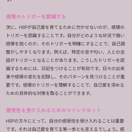
呼吸法を取り入れた瞑想
感情のトリガーを認識する
マインドフルネスの実践
次に、HSPが自己愛を育てるために欠かせないのが、感情の
瞑想によるストレス解消の科学
トリガーを認識することです。自分がどのような状況で強い
HSPが自己愛を高めるためのアファメーションの効
感情を抱くのか、そのトリガーを明確にすることで、自己調
果
整がしやすくなります。例えば、特定の音や匂い、人との会
アファメーションの基本と効果
話がトリガーとなることがあります。こうしたトリガーを認
ポジティブアファメーションの作り方
識するためには、日記をつけることが有効です。日々の出来
毎日のアファメーションルーチン
事や感情の変化を記録し、そのパターンを見つけることが重
アファメーションの効果を高める方法
要です。感情のトリガーを理解することで、自己愛を深める
感情とアファメーションの関係
ための具体的な対策を取ることができます。
アファメーションと自己肯定感の向上
感受性を受け入れるためのマインドセット
HSPのための自然とのつながりを感じるリラックス
法
HSPの方々にとって、自分の感受性を受け入れることは重要
自然の中でのリトリートの重要性
です。それは自己愛を育てる第一歩とも言えるでしょう。感