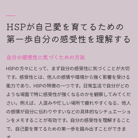
感受性を育てるためのジャーナリング
感受性を強みとして活かす方法
感受性を理解するコミュニティへの参加
HSPが自己愛を育てるための
HSPが自己愛を深めるために役立つセルフケアの習
第一歩自分の感受性を理解する
慣
毎日のセルフケアのルーチンを作る
自分の感受性に気づくための方法
心と体の健康を保つための食生活
リラクゼーション法の取り入れ方
HSPの方々にとって、まず自分の感受性に気づくことが大切
です。感受性とは、他人の感情や環境から強く影響を受ける
デジタルデトックスの重要性
能力であり、HSPの特徴の一つです。日常生活で自分がどの
趣味や創造的活動の取り入れ
ような場面で特に感受性が強くなるのかを観察してみてくだ
セルフケアの成果を評価する
さい。例えば、人混みや忙しい場所で疲れやすくなる、他人
HSPに適した瞑想法で心の平穏を保つ方法
の感情が自分に伝わりやすいなどの具体的なシチュエーショ
初心者におすすめの瞑想法
ンをメモすることが有効です。自分の感受性を理解すること
ガイド付き瞑想の効果
で、自己愛を育てるための第一歩を踏み出すことができま
瞑想の時間と場所の選び方
す。