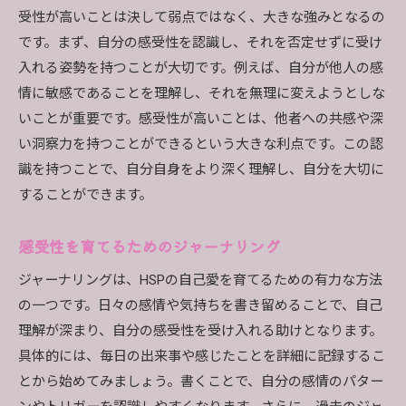
受性が高いことは決して弱点ではなく、大きな強みとなるの
森林浴の科学的効果
です。まず、自分の感受性を認識し、それを否定せずに受け
ガーデニングで得られる癒し
入れる姿勢を持つことが大切です。例えば、自分が他人の感
自然音を取り入れた瞑想
情に敏感であることを理解し、それを無理に変えようとしな
アウトドア活動とストレス軽減
いことが重要です。感受性が高いことは、他者への共感や深
自宅で自然を感じる方法
い洞察力を持つことができるという大きな利点です。この認
HSPがエネルギー場を浄化するためのクリスタルと
識を持つことで、自分自身をより深く理解し、自分を大切に
アロマテラピーの活用
することができます。
クリスタルの選び方と使い方
感受性を育てるためのジャーナリング
アロマテラピーの基本と効果
エネルギー場を整えるクリスタル
ジャーナリングは、HSPの自己愛を育てるための有力な方法
の一つです。日々の感情や気持ちを書き留めることで、自己
アロマオイルのブレンド法
理解が深まり、自分の感受性を受け入れる助けとなります。
クリスタルとアロマテラピーの併用
具体的には、毎日の出来事や感じたことを詳細に記録するこ
エネルギー浄化のための日常習慣
とから始めてみましょう。書くことで、自分の感情のパター
HSPがバランスの取れた生活を送るためのスピリチ