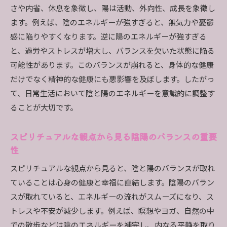
エネルギー循環の基本原則
さや内省、休息を象徴し、陽は活動、外向性、成長を象徴し
ます。例えば、陰のエネルギーが強すぎると、無気力や憂鬱
スピリチュアルなエネルギー循環がもたらすメ
感に陥りやすくなります。逆に陽のエネルギーが強すぎる
リット
と、過労やストレスが増大し、バランスを欠いた状態に陥る
エネルギーの循環を促進する方法
可能性があります。このバランスが崩れると、身体的な健康
陰と陽のエネルギー循環の具体例
だけでなく精神的な健康にも悪影響を及ぼします。したがっ
エネルギー循環を妨げる要因とその対策
て、日常生活において陰と陽のエネルギーを意識的に調整す
スピリチュアルな成長とエネルギー循環の関係
ることが大切です。
感謝の気持ちが陰と陽のエネルギーを整える理由
スピリチュアルな観点から見る陰陽のバランスの重要
感謝の心がエネルギーに与える影響
性
感謝の実践方法とその効果
感謝のリストを作成するメリット
スピリチュアルな観点から見ると、陰と陽のバランスが取れ
ていることは心身の健康と幸福に直結します。陰陽のバラン
感謝の気持ちがポジティブエネルギーを引き寄
スが取れていると、エネルギーの流れがスムーズになり、ス
せる理由
トレスや不安が減少します。例えば、瞑想やヨガ、自然の中
日常生活で感謝を表現する方法
での散歩などは陰のエネルギーを補完し、内なる平静を取り