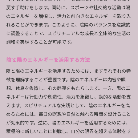
スピリチュアルな視点で見る感謝の重要性
戻す手助けをします。同時に、スポーツや社交的な活動は陽
ポジティブなアファメーションでネガティブエネル
のエネルギーを増幅し、活力と前向きなエネルギーを取り入
ギーを変える
れることができます。このように、陰陽のバランスを意識的
アファメーションの基本とその効果
に調整することで、スピリチュアルな成長と全体的な生活の
ポジティブなアファメーションの作り方
調和を実現することが可能です。
日常生活でアファメーションを活用する方法
陰と陽のエネルギーを活用する方法
ネガティブエネルギーをポジティブに変える具
体例
陰と陽のエネルギーを活用するためには、まずそれぞれの特
アファメーションの効果を高めるコツ
徴を理解することが重要です。陰のエネルギーは内省や瞑
想、休息を象徴し、心の静寂をもたらします。一方、陽のエ
スピリチュアルな成長とアファメーションの関
ネルギーは行動力や創造性、活力を象徴し、動的な活動を支
係
えます。スピリチュアルな実践として、陰のエネルギーを高
健康的な生活習慣がスピリチュアルなエネルギーに
めるためには、毎日の瞑想や自然と触れる時間を設けること
与える影響
が効果的です。逆に、陽のエネルギーを活用するためには、
食事がエネルギーに与える影響
積極的に新しいことに挑戦し、自分の限界を超える体験をす
運動とスピリチュアルなエネルギーの関係