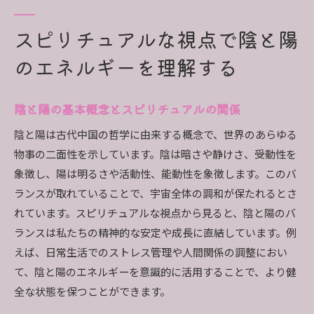
の重要性
スピリチュアルな視点で陰と陽
陰と陽のエネルギーを活用する方法
のエネルギーを理解する
スピリチュアルな成長における陰と陽の役割
ポジティブとネガティブのエネルギーがもたらす影
響
陰と陽の基本概念とスピリチュアルの関係
ポジティブエネルギーの利点とその効果
陰と陽は古代中国の哲学に由来する概念で、世界のあらゆる
ネガティブエネルギーの影響とその対策
物事の二面性を示しています。陰は暗さや静けさ、受動性を
エネルギーのバランスが心身に与える影響
象徴し、陽は明るさや活動性、能動性を象徴します。このバ
ランスが取れていることで、宇宙全体の調和が保たれるとさ
ポジティブな思考とネガティブな思考の違い
れています。スピリチュアルな視点から見ると、陰と陽のバ
スピリチュアルな観点から見たポジティブとネ
ランスは私たちの精神的な安定や成長に直結しています。例
ガティブのエネルギー
えば、日常生活でのストレス管理や人間関係の調整におい
エネルギーの浄化とその方法
て、陰と陽のエネルギーを意識的に活用することで、より健
スピリチュアルなバランスを保つための瞑想法
全な状態を保つことができます。
陰と陽を意識した瞑想の方法