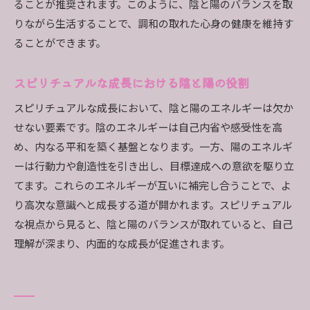
ることが推奨されます。このように、陰と陽のバランスを取
睡眠の質とエネルギーバランス
りながら生活することで、調和の取れた心身の健康を維持す
健康的な生活習慣を維持するためのヒント
ることができます。
スピリチュアルな視点での健康管理の重要性
スピリチュアルな成長における陰と陽の役割
心身の健康がエネルギーに与える影響
スピリチュアルな成長において、陰と陽のエネルギーは欠か
せない要素です。陰のエネルギーは自己内省や感受性を高
め、内なる平和を築く基盤となります。一方、陽のエネルギ
ーは行動力や創造性を引き出し、目標達成への意欲を駆り立
てます。これらのエネルギーが互いに補完し合うことで、よ
り高次な意識へと成長する道が開かれます。スピリチュアル
な視点から見ると、陰と陽のバランスが取れていると、自己
理解が深まり、内面的な成長が促進されます。