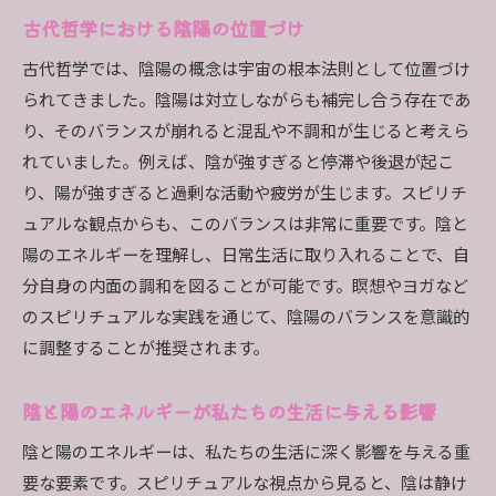
ポジティブエネルギーを引き寄せる瞑想テクニ
古代哲学における陰陽の位置づけ
ック
古代哲学では、陰陽の概念は宇宙の根本法則として位置づけ
ネガティブエネルギーを解放する瞑想法
られてきました。陰陽は対立しながらも補完し合う存在であ
日常生活で簡単に取り入れられる瞑想のコツ
り、そのバランスが崩れると混乱や不調和が生じると考えら
スピリチュアルなバランスを整える呼吸法
れていました。例えば、陰が強すぎると停滞や後退が起こ
り、陽が強すぎると過剰な活動や疲労が生じます。スピリチ
瞑想の効果を高める環境作り
ュアルな観点からも、このバランスは非常に重要です。陰と
日常生活で陰と陽の調和を実践する方法
陽のエネルギーを理解し、日常生活に取り入れることで、自
生活環境で陰と陽のバランスを取る方法
分自身の内面の調和を図ることが可能です。瞑想やヨガなど
食事で陰陽のバランスを保つ
のスピリチュアルな実践を通じて、陰陽のバランスを意識的
人間関係における陰陽の調和の取り方
に調整することが推奨されます。
日常の習慣で陰陽エネルギーを整える
陰陽を意識した生活リズムの作り方
陰と陽のエネルギーが私たちの生活に与える影響
陰と陽の調和を促すスピリチュアルな儀式
陰と陽のエネルギーは、私たちの生活に深く影響を与える重
スピリチュアルなエネルギー循環の重要性
要な要素です。スピリチュアルな視点から見ると、陰は静け