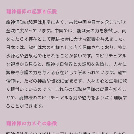
龍神様がもたらす魂の癒し
龍神信仰の起源と伝説
日々の生活に龍神様の教えを取り入れる
龍神信仰の起源は非常に古く、古代中国や日本を含むアジア
龍神様の力を活用したスピリチュアルな実践
全域に広がっています。中国では、龍は天の力を象徴し、雨
スピリチュアルな魅力を引き立てる龍神様の選び方
をもたらす存在として農耕社会に大きな影響を与えました。
自身に合った龍神様を見つける方法
日本では、龍神は水の神様として広く信仰されており、特に
水源地や温泉地で祀られることが多いです。スピリチュアル
龍神様との相性を見極めるポイント
な視点から見ると、龍神は自然界との調和を象徴し、人々に
龍神様の選び方によるスピリチュアル効果の違
繁栄や守護の力を与える存在として崇められています。龍神
い
信仰は、ただの神話や伝説に留まらず、人々の心と生活に深
龍神様との関係を深める選び方
く根付いているのです。これらの伝説や信仰の背景を知るこ
龍神様とのシンクロニシティを感じる方法
とで、龍神様のスピリチュアルな力や魅力をより深く理解す
龍神様を選ぶ際の注意点
ることができます。
龍神様とスピリチュアル効果人生を変える神秘の力
龍神様の力とその象徴
龍神様がもたらす人生の変化
龍神様の力で新たな可能性を開く