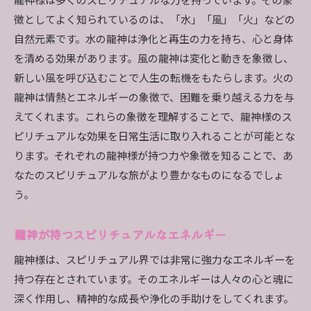
龍神様は多くのスピリチュアルな力を持っています。その象
龍神様の導きで得られるスピリチュアルな気づ
徴としてよく知られているのは、「水」「風」「火」などの
き
自然元素です。水の龍神は浄化と再生の力を持ち、心と身体
を清める効果があります。風の龍神は変化と動きを象徴し、
龍神様のサポートで目指す人生の目標
新しい風を呼び込むことで人生の転機をもたらします。火の
龍神様の力を借りた人生の転機
龍神は情熱とエネルギーの象徴で、困難を乗り越える力を与
龍神様のエネルギーで内なる力を引き出す
えてくれます。これらの象徴を理解することで、龍神様のス
龍神様のスピリチュアル効果内面の成長を促す方法
ピリチュアルな効果を日常生活に取り入れることが可能とな
龍神様の教えで自己理解を深める
ります。それぞれの龍神様が持つ力や象徴を知ることで、あ
龍神様が導く内面的な成長のプロセス
なたのスピリチュアルな旅がより豊かなものになるでしょ
龍神様の力で克服する内なる課題
う。
龍神様から学ぶ自己啓発の秘訣
龍神が持つスピリチュアルなエネルギー
龍神様との対話で得られる内なる平和
龍神様の導きで心の成熟を目指す
龍神様は、スピリチュアル界では非常に強力なエネルギーを
持つ存在とされています。そのエネルギーは人々の心と魂に
深く作用し、精神的な成長や浄化の手助けをしてくれます。