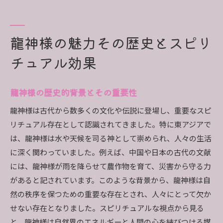
龍神が持つスピリチュアルなエネルギー
龍神様を敬う文化とその変遷
種類別に見る龍神様のスピリチュアル効果その違い
龍神様の魅力その歴史とスピリ
とは
チュアル効果
青龍の力とそのスピリチュアル効果
白龍の性質と癒しの力
龍神様の歴史的背景とその重要性
赤龍の情熱とエネルギーの象徴
龍神様は古代から数多くの文化や伝説に登場し、重要なスピ
黒龍の守護と防御の力
リチュアル存在として認識されてきました。特に東アジアで
緑龍の自然と調和のエネルギー
は、龍神様は水や天候を司る神として崇められ、人々の生活
金龍の繁栄と幸運の象徴
に深く関わっていました。例えば、中国や日本の古代の文献
龍神様に守られるスピリチュアルな魅力
には、龍神様が雨を降らせて農作物を育て、災害から守る力
龍神様の守護を受ける方法
があると記されています。このような背景から、龍神様は自
龍神様とのスピリチュアルな繋がりを強化する
然の秩序を保つための重要な存在とされ、人々にとって欠か
龍神様の加護による心の平安
せない存在となりました。スピリチュアルな視点から見る
と、龍神様は自然界のエネルギーと人間の心を結びつける媒