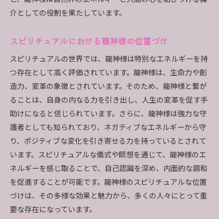
龍神様の存在を感じる瞑想法
介としての役割を果たしています。
龍神様がもたらすスピリチュアルな恩恵
龍神様から学ぶスピリチュアルな教訓
スピリチュアルにおける龍神様の位置づけ
スピリチュアル効果を引き出す龍神様との関わり方
スピリチュアルの世界では、龍神様は特別なエネルギーを持
龍神様に祈りを捧げる方法
つ存在として高く評価されています。龍神様は、生命力や創
日常生活で龍神様の力を活用する
造力、変革の象徴とされています。そのため、龍神様と繋が
龍神様とのスピリチュアルな対話法
ることは、自身の内なる力を引き出し、人生の変革を促す手
龍神様に感謝の意を示す儀式
助けになると信じられています。さらに、龍神様は強力な守
龍神様のエネルギーを取り入れる方法
護者としても知られており、ネガティブなエネルギーから守
り、ポジティブな変化を引き寄せる力を持っているとされて
龍神様と共に過ごす特別な時間
います。スピリチュアルな儀式や瞑想を通じて、龍神様のエ
龍神様の種類とそのスピリチュアル効果心と魂を豊
ネルギーを感じ取ることで、自己認識を深め、内面的な調和
かにする方法
を促進することが可能です。龍神様のスピリチュアルな位置
龍神様のエネルギーを取り入れる瞑想法
づけは、その多様な効果と魅力から、多くの人々にとって重
スピリチュアルな成長を促進する龍神様の教え
要な存在になっています。
心の浄化を助ける龍神様の力