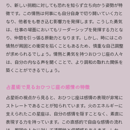
おひつじ座が成長するための自己分析
り、新しい挑戦に対しても恐れを知らず立ち向かう姿勢が特
占星術が示すおひつじ座の改善ポイント
徴です。この情熱は何事にも自分自身で切り開いていく力と
おひつじ座の特徴を通して自分を発見する
なり、他者をも巻き込む影響力を発揮します。こうした勇気
おひつじ座の特徴にはどんな意味がある？
は、仕事の場面においてもリーダーシップを発揮する力とな
り、仲間を引っ張る原動力となります。しかし、時にはこの
占星術が教える自己理解の鍵
情熱が周囲との衝突を招くこともあるため、慎重な自己調整
おひつじ座の特徴から学ぶ自己分析法
が求められるでしょう。情熱と勇気を持つおひつじ座の人々
自分を知るための占星術的アプローチ
は、自分の内なる声を聞くことで、より調和の取れた関係を
おひつじ座の特徴を活かした自己成長
築くことができるでしょう。
占星術が導くおひつじ座の内面的発見
占星術で見るおひつじ座の魅力とエネルギー
占星術で見るおひつじ座の感情の特徴
おひつじ座の魅力が引き出すものは？
占星術の視点から見ると、おひつじ座は感情の表現が非常に
活力に満ちたおひつじ座のエネルギー
ストレートであることが知られています。火のエネルギーに
占星術で探るおひつじ座の魅力の源
支えられたこの星座は、自分の感情を隠すことなく、素直に
表現する力を持っています。この直感的で自由な感情の流れ
おひつじ座のエネルギーを活かす方法