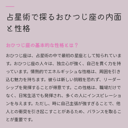
占星術が解き明かすおひつじ座の内面世界
おひつじ座の火のエネルギーがもたらす仕事での成
占星術で探るおひつじ座の内面
功
と性格
火のエネルギーが仕事で発揮される瞬間
おひつじ座がリーダーシップを発揮する理由
おひつじ座の基本的な性格とは？
情熱を仕事に活かすおひつじ座の方法
おひつじ座は、占星術の中で最初の星座として知られていま
おひつじ座の目標達成における強み
す。おひつじ座の人々は、独立心が強く、自己を貫く力を持
仕事におけるおひつじ座の挑戦と克服
っています。情熱的でエネルギッシュな性格は、周囲を引き
おひつじ座が成功するための職場環境とは
込む魅力を持ちます。彼らは新しい挑戦を恐れず、リーダー
占星術が教えるおひつじ座の長所と短所
シップを発揮することが得意です。この性格は、職場だけで
おひつじ座が誇るべき長所とは
なく、日常生活でも発揮され、多くの人にインスピレーショ
占星術で見るおひつじ座の短所の影響
ンを与えます。ただし、時に自己主張が強すぎることで、他
おひつじ座の強みを引き出す方法
人との衝突を引き起こすことがあるため、バランスを取るこ
とが重要です。
短所を克服するための占星術的アドバイス