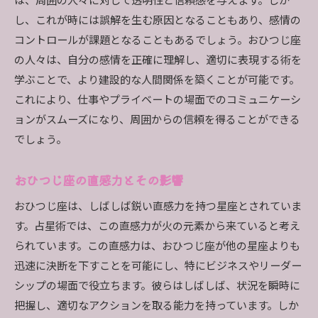
は、周囲の人々に対して透明性と信頼感を与えます。しか
魅力的なおひつじ座になるためのヒント
し、これが時には誤解を生む原因となることもあり、感情の
占星術が示すおひつじ座の魅力的特質
コントロールが課題となることもあるでしょう。おひつじ座
おひつじ座の性格と仕事における成功への道
の人々は、自分の感情を正確に理解し、適切に表現する術を
おひつじ座の性格が仕事に与える影響
学ぶことで、より建設的な人間関係を築くことが可能です。
成功へのステップ：おひつじ座の行動指針
これにより、仕事やプライベートの場面でのコミュニケーシ
仕事で輝くためのおひつじ座の秘訣
ョンがスムーズになり、周囲からの信頼を得ることができる
でしょう。
おひつじ座が直面する職場での課題
占星術で見るおひつじ座の成功戦略
おひつじ座の直感力とその影響
おひつじ座が成功を収めるための要素
おひつじ座は、しばしば鋭い直感力を持つ星座とされていま
す。占星術では、この直感力が火の元素から来ていると考え
られています。この直感力は、おひつじ座が他の星座よりも
迅速に決断を下すことを可能にし、特にビジネスやリーダー
シップの場面で役立ちます。彼らはしばしば、状況を瞬時に
把握し、適切なアクションを取る能力を持っています。しか