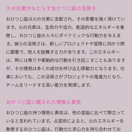
おひつじ座がバランスを保つために必要なこと
火の元素がもたらすおひつじ座の活発さ
長所を最大限に活かすおひつじ座の行動
おひつじ座は火の元素に支配され、その影響を強く受けてい
おひつじ座の特性を活かしたキャリアの選択
ます。火の元素は、生命力や活力、創造的なエネルギーを象
おひつじ座に向いている職業とは？
徴し、おひつじ座の人々にダイナミックな行動力を与えま
キャリアにおけるおひつじ座の可能性
す。彼らの活発さは、新しいプロジェクトや冒険に向かう際
おひつじ座が成功する職場の環境
に顕著で、他人を鼓舞する力があります。このエネルギー
自分の特性を活かすおひつじ座の選択
は、時には焦りや衝動的な行動を引き起こすこともあります
占星術で指し示すおひつじ座のキャリアパス
が、その情熱は多くの成功を呼び込む原動力となります。仕
事においても、この活発さがプロジェクトの推進力となり、
おひつじ座の職業選択における注意点
チームをリードする高い能力を発揮します。
占星術で理解するおひつじ座の欠点を克服する方法
おひつじ座の欠点とその影響
おひつじ座に隠された情熱と勇気
占星術的視点からの欠点克服法
おひつじ座の持つ情熱と勇気は、他の星座に比べて際立って
おひつじ座が直面する課題と対策
いると言われています。占星術によると、火のエネルギーを
欠点を乗り越えるためのステップ
象徴するおひつじ座は、行動力と求心力を持ち合わせてお