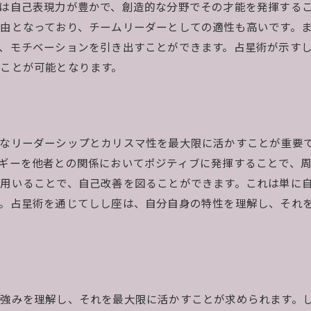
は自己表現力が豊かで、創造的な分野でその才能を発揮する
しし座が活躍する職場環境
由となっており、チームリーダーとしての適性も高いです。
しし座の仕事における動機付け
、モチベーションを引き出すことができます。占星術が示す
占星術で見るしし座のキャリアパス
ことが可能となります。
しし座の仕事での強みを活かす方法
占星術によるしし座の人間関係の築き方
しし座が築く人間関係の特徴
なリーダーシップとカリスマ性を最大限に活かすことが重要
占星術で見るしし座の交友関係
ギーを他者との関係においてポジティブに発揮することで、
しし座のコミュニケーションスタイル
用いることで、自己改善を図ることができます。これは単に
しし座がうまくいく関係性
。占星術を通じてしし座は、自分自身の特性を理解し、それ
占星術が教えるしし座の友情
しし座の人間関係を深めるコツ
しし座の性格を占星術で深掘りする
しし座の性格の基本特性
強みを理解し、それを最大限に活かすことが求められます。
占星術が示すしし座の心理