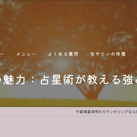
ー
メニュー
よくある質問
当サロンの特徴
の魅力：占星術が教える強
占い
オンライン
人間関係
千葉県富津市のカウンセリングならSte
人生相談
職場関係