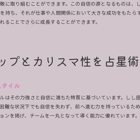
敢に取り組むことができます。この自信の源となるものは、
しし座特有の行動パターン
を持ち、それが仕事や人間関係において大きな成功をもたら
しし座の感情の動き
れることでさらに成長することができます。
占星術が教えるしし座の価値観
しし座の性格を形成する要因
占星術が教えるしし座の長所と短所
ップとカリスマ性を占星術
しし座の長所を活かす方法
占星術で見るしし座の短所
しし座のポジティブな側面
スタイル
しし座が直面する弱点
ルはその力強さと自信に満ちた特質に基づいています。しし
長所と短所のバランスを取る
困難な状況下でも自信を失わず、前へ進む力を持っているた
占星術が示すしし座の改善ポイント
ョンを掲げ、チームを一丸となって導く能力に優れています