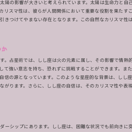
しし座のポジティブな特性
太陽の影響が大きいと考えられています。太陽は生命力と自
占星術が示すしし座の脆弱性
カリスマ性は、彼らが人間関係において重要な役割を果たす
引きつけてやまない存在となります。この自然なカリスマ性
しし座が直面する課題
しし座の成長を促すポイント
しし座の自信と傲慢さのバランスを占星術で理解する
のか
しし座の自信がもたらす影響
占星術で見るしし座の傲慢さ
す。占星術では、しし座は火の元素に属し、その影響で情熱
しし座が抱える自信の裏側
して強い意志を持ち、恐れずに挑戦することができます。ま
自信の源となっています。このような星座的な背景は、しし
自信と謙虚さのバランスを探る
ながります。さらに、しし座の自信は、そのカリスマ性や表
占星術が示すしし座の自己認識
しし座の強烈な自信を活かす方法
しし座の仕事での特徴を占星術で探る
占星術が示すしし座の職業適性
ダーシップにあります。しし座は、困難な状況でも前向きに
しし座の働き方の特徴