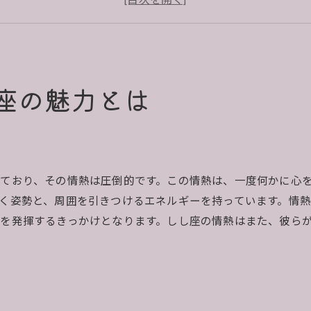
占星術が明かすしし座の強み
しし座の個性を輝かせる秘訣
占星術によるしし座の潜在能力
しし座のリーダーシップとカリスマ性を占星術で解明
座の魅力とは
占星術で見るしし座のリーダーシップスタイル
しし座が持つカリスマの源泉
リーダーとしてのしし座の特質
占星術が示すしし座の影響力
ており、その情熱は圧倒的です。この情熱は、一度何かに心
しし座の上手な人心掌握術
く姿勢と、周囲を引きつけるエネルギーを持っています。情
しし座の導く力を支える要素
を発揮するきっかけとなります。しし座の情熱はまた、彼ら
占星術が示すしし座の強みと弱み
しし座の強みはどこにあるのか
占星術で理解するしし座の弱点