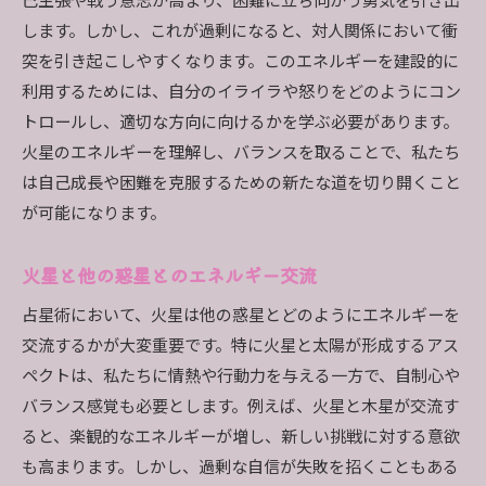
己主張や戦う意志が高まり、困難に立ち向かう勇気を引き出
火星と太陽の関係が示す可能性
します。しかし、これが過剰になると、対人関係において衝
火星と太陽の組み合わせが運命に与える影響
突を引き起こしやすくなります。このエネルギーを建設的に
火星と太陽の相互作用を日常に活かす
利用するためには、自分のイライラや怒りをどのようにコン
自己理解を深める火星の象徴を占星術で解説
トロールし、適切な方向に向けるかを学ぶ必要があります。
火星が象徴する内面的な力を探る
火星のエネルギーを理解し、バランスを取ることで、私たち
火星が自己理解に与えるヒント
は自己成長や困難を克服するための新たな道を切り開くこと
火星の影響を受けた自己表現の方法
が可能になります。
火星を通じた内なる可能性の開花
火星と他の惑星とのエネルギー交流
火星が示す自己探求の旅路
火星の象徴を活かした自己成長
占星術において、火星は他の惑星とどのようにエネルギーを
交流するかが大変重要です。特に火星と太陽が形成するアス
ペクトは、私たちに情熱や行動力を与える一方で、自制心や
バランス感覚も必要とします。例えば、火星と木星が交流す
ると、楽観的なエネルギーが増し、新しい挑戦に対する意欲
も高まります。しかし、過剰な自信が失敗を招くこともある