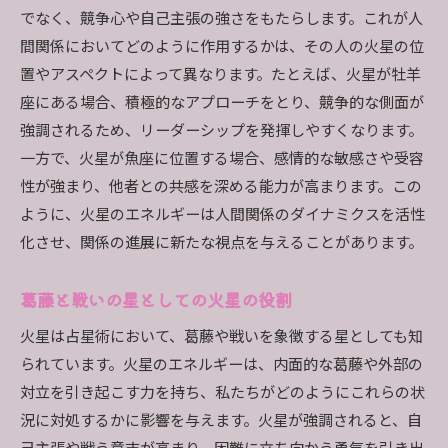
火星が示す人生の挑戦と学びの機会
でなく、競争心や自己主張の強さをもたらします。これが人
火星エネルギーによる自己発見のプロセス
間関係においてどのように作用するかは、その人の火星の位
火星がもたらす新しい人生の展開
置やアスペクトによって異なります。たとえば、火星が牡羊
火星がもたらす情熱と課題への挑戦を占星術で読む
座にある場合、積極的なアプローチをとり、競争的な側面が
火星が情熱を引き出す方法
強調されるため、リーダーシップを発揮しやすくなります。
一方で、火星が魚座に位置する場合、感情的な敏感さや受容
課題への挑戦を促す火星の影響
性が強まり、他者との共感を深める能力が高まります。この
火星のエネルギーで情熱を燃やす
ように、火星のエネルギーは人間関係のダイナミクスを活性
火星がもたらす情熱を活用する
化させ、関係の進展に新たな視点を与えることがあります。
火星が示す課題の克服法
火星の影響で新たな目標を見つける
葛藤と戦いの星としての火星の役割
占星術を通じて火星と太陽の相互作用を知る
火星は占星術において、葛藤や戦いを象徴する星としても知
火星と太陽の相互作用の基礎知識
られています。火星のエネルギーは、内面的な葛藤や外部の
火星と太陽が影響し合う場面
対立を引き起こす力を持ち、私たちがどのようにこれらの状
火星と太陽の協力がもたらす効果
況に対処するかに影響を与えます。火星が強調されると、自