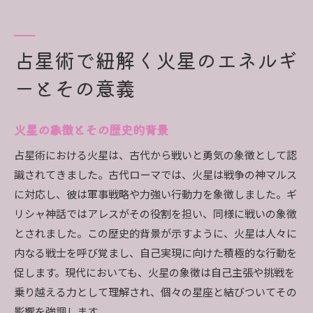
火星と他の惑星とのエネルギー交流
火星エネルギーを活用した自己成長の方法
火星と太陽のダイナミックな関係を占星術で理解す
占星術で紐解く火星のエネルギ
る
ーとその意義
太陽と火星の相互作用が意味するもの
火星が太陽の影響を受けるタイミング
火星の象徴とその歴史的背景
火星と太陽が協調する時期の特徴
占星術における火星は、古代から戦いと勇気の象徴として認
火星と太陽の配置が人生に与える変化
識されてきました。古代ローマでは、火星は戦争の神マルス
太陽のエネルギーを高める火星の役割
に対応し、彼は軍事戦略や力強い行動力を象徴しました。ギ
火星と太陽の調和を活かした運命の導き
リシャ神話ではアレスがその役割を担い、同様に戦いの象徴
日常に潜む火星の影響力を占星術で探る
とされました。この歴史的背景が示すように、火星は人々に
日々の生活での火星の存在感を感じる
内なる戦士を呼び覚まし、自己実現に向けた積極的な行動を
火星がもたらす日常の挑戦とチャンス
促します。現代においても、火星の象徴は自己主張や挑戦を
火星のエネルギーが仕事に与える影響
乗り越える力として理解され、個々の星座と結びついてその
影響を強調します。