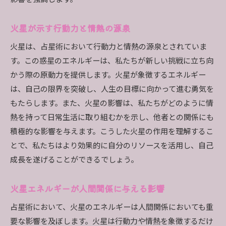
火星の影響を受ける健康とライフスタイル
火星が影響するコミュニケーションの取り方
火星が示す行動力と情熱の源泉
日常生活で火星エネルギーを活かすヒント
火星は、占星術において行動力と情熱の源泉とされていま
行動力を引き出す火星の役割を占星術から学ぶ
す。この惑星のエネルギーは、私たちが新しい挑戦に立ち向
火星が持つエネルギーの源泉を理解する
かう際の原動力を提供します。火星が象徴するエネルギー
火星が行動力を高めるメカニズム
は、自己の限界を突破し、人生の目標に向かって進む勇気を
火星が人生の目標達成に与える影響
もたらします。また、火星の影響は、私たちがどのように情
行動力をサポートする火星の活用法
熱を持って日常生活に取り組むかを示し、他者との関係にも
火星が促す革新と変革の時期
積極的な影響を与えます。こうした火星の作用を理解するこ
とで、私たちはより効果的に自分のリソースを活用し、自己
火星のエネルギーでモチベーションを維持する
成長を遂げることができるでしょう。
占星術が示す火星のエネルギーと人生への影響
火星エネルギーが人生の転機に与える影響
火星エネルギーが人間関係に与える影響
変化を促す火星の力を知る
占星術において、火星のエネルギーは人間関係においても重
火星の影響を受けた人生の選択と結果
要な影響を及ぼします。火星は行動力や情熱を象徴するだけ