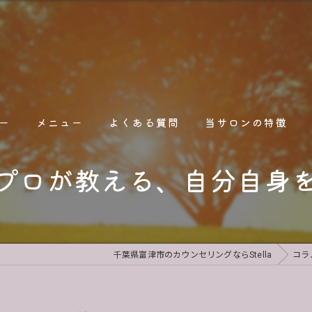
ー
メニュー
よくある質問
当サロンの特徴
プロが教える、自分自身
占い
オンライン
人間関係
千葉県富津市のカウンセリングならStella
コラ
人生相談
職場関係