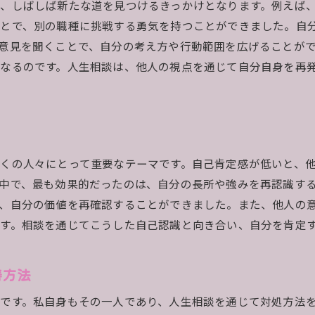
相談を通じて見つけた自己価値
、しばしば新たな道を見つけるきっかけとなります。例えば
人生の目標を再設定した経験談
ことで、別の職種に挑戦する勇気を持つことができました。自
意見を聞くことで、自分の考え方や行動範囲を広げることが
自己成長に繋がる相談のステップ
なるのです。人生相談は、他人の視点を通じて自分自身を再
自己理解を深めるための相談事例
悩みの解消と成長を促す人生相談の実例
ストレス解消に役立った相談ストーリー
具体的な解決策を見つけた相談経験
悩みをシェアすることで得た気付き
くの人々にとって重要なテーマです。自己肯定感が低いと、
中で、最も効果的だったのは、自分の長所や強みを再認識す
相談を通じて築いたポジティブな思考
、自分の価値を再確認することができました。また、他人の
未来への希望を見いだした相談事例
す。相談を通じてこうした自己認識と向き合い、自分を肯定
苦悩を成長の機会とした実体験
辛い時期を乗り切った人生相談経験談
善方法
心の支えとなった相談の瞬間
です。私自身もその一人であり、人生相談を通じて対処方法
相談を活用して克服した困難