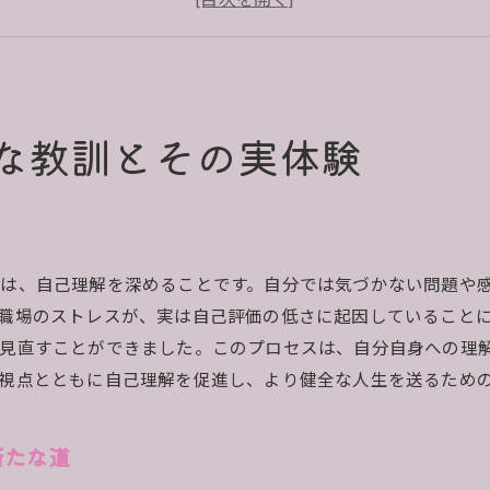
実際の相談経験から学ぶ対人関係の改善方法
相談内容を明確に整理する重要性
人生相談を活用したストレス管理のコツ
心の悩みを乗り越えた人生相談エピソード
な教訓とその実体験
孤独感から抜け出すための相談事例
失敗を糧に成長した実体験
心の壁を取り払った相談ストーリー
自信を取り戻す相談アプローチ
は、自己理解を深めることです。自分では気づかない問題や
相談を通じて得た新たな人間関係
職場のストレスが、実は自己評価の低さに起因していること
人生のターニングポイントとなった相談エピソード
を見直すことができました。このプロセスは、自分自身への理
視点とともに自己理解を促進し、より健全な人生を送るため
人生相談から学ぶ自己発見の旅
内なる自分と向き合う相談プロセス
新たな道
新しい自分を発見するための相談手法