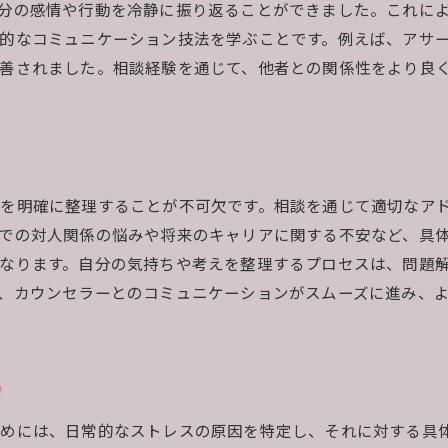
分の感情や行動を冷静に振り返ることができました。これに
相談を通じて得た精神的安定
的なコミュニケーション技法を学ぶことです。例えば、アサ
深い悩みを解消するための相談事例
善されました。相談経験を通じて、他者との関係性をより良
苦しい時期を乗り越えた実話
相談がもたらした希望と安心感
人生相談を通じて得た新たな視点と希望
前向きな視点を形成した相談経験
を明確に整理することが不可欠です。相談を通じて適切なア
新しい方向性を見つけた相談事例
での対人関係の悩みや将来のキャリアに関する不安など、具
困難を希望に変えた相談の力
なります。自分の気持ちや考えを整理するプロセスは、問題
人生の新しい道を切り開いた相談ストーリー
、カウンセラーとのコミュニケーションがスムーズに進み、
相談を通じて再発見した自分の強み
未来を見据えた新たな希望の芽生え
悩みを共有し心が軽くなった人生相談の瞬間
ツ
相談相手との共有がもたらす安心感
めには、日常的なストレスの原因を特定し、それに対する具
心の重荷を軽くした相談事例