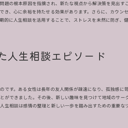
問題の根本原因を指摘され、新たな視点から解決策を見出す
感情を解放する相談の効果
でき、心に余裕を持たせる効果があります。さらに、カウン
共感を得たことで得られた慰め
期的に人生相談を活用することで、ストレスを未然に防ぎ、
心の負担を分かち合う大切さ
相談がもたらす心の軽やかさ
人生相談で見つけた解決の糸口と自己成長
た人生相談エピソード
具体的な解決策を見つけた相談体験
相談を通じて得た成長のチャンス
問題解決のための相談プロセス
相談がもたらした自己成長の実感
のです。ある女性は長年の友人関係が疎遠になり、孤独感に
解決の糸口を見つけた瞬間
ことができました。その後、新しい趣味を見つけて地域のサー
相談を通じて新たな自己理解を得る
人生相談は感情の整理と新しい一歩を踏み出すための重要な