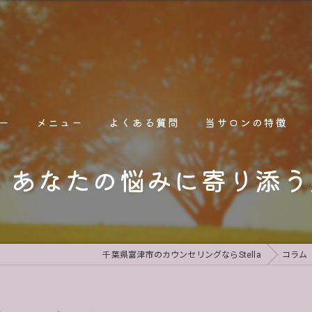
ー
メニュー
よくある質問
当サロンの特徴
：あなたの悩みに寄り添
占い
オンライン
人間関係
千葉県富津市のカウンセリングならStella
コラム
人生相談
職場関係