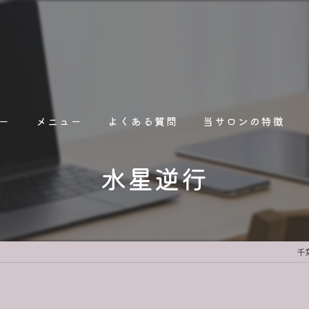
ー
メニュー
よくある質問
当サロンの特徴
水星逆行
占い
オンライン
人間関係
千
人生相談
職場関係